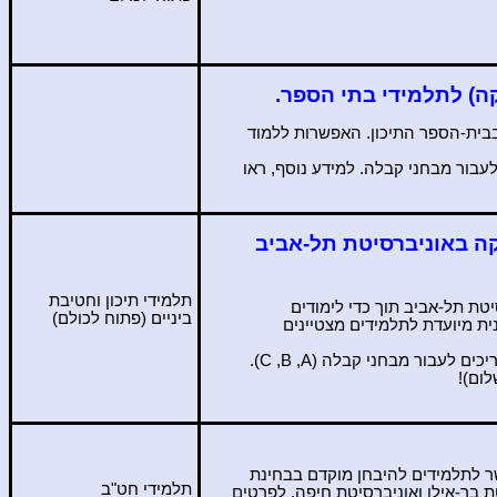
ה) לתלמידי בתי הספר.
בבית-הספר התיכון. האפשרות ללמוד
עבור מבחני קבלה. למידע נוסף, ראו
קה באוניברסיטת תל-אביב
תלמידי תיכון וחטיבת
טת תל-אביב תוך כדי לימודים
ביניים (פתוח לכולם)
ת מיועדת לתלמידים מצטיינים
יכים לעבור מבחני קבלה (
A
,
B
,
C
).
ום)!
ר לתלמידים להיבחן מוקדם בבחינת
תלמידי חט"ב
יטת בר-אילן ואוניברסיטת חיפה. לפרטים