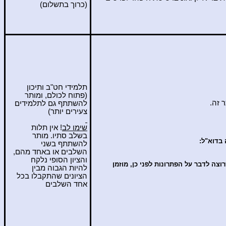
(כרוך בתשלום)
תלמידי חט"ב ותיכון
(פתוח לכולם, ומותר
 זה.
להשתתף גם לתלמידים
צעירים יותר)
שימו לב
! אין תלות
בשלב סתיו. מותר
 בדוא"ל:
להשתתף בשני
השלבים או באחד מהם,
והציון הסופי נלקח
וצה לדבר על הפתרונות לפני כן, מוזמן
להיות הגבוה מבין
הציונים שהתקבלו בכל
אחד השלבים