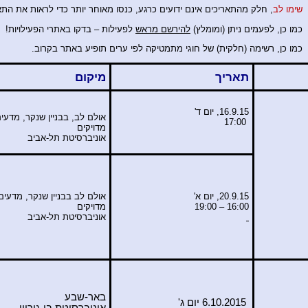
שימו לב
, חלק מהתאריכים אינם ידועים כרגע, כנסו מאוחר יותר כדי לראות את התא
כמו כן, לפעמים ניתן (ומומלץ)
להירשם מראש
לפעילות – בדקו באתרי הפעילויות!
כמו כן, רשימה (חלקית) של חוגי מתמטיקה לפי ערים תופיע באתר בקרוב.
תאריך
מיקום
16.9.15, יום ד'
אולם לב, בבניין שנקר, מדעי
17:00
מדויקים
אוניברסיטת תל-אביב
20.9.15, יום א'
אולם לב בבניין שנקר, מדעים
16:00 – 19:00
מדויקים
אוניברסיטת תל-אביב
באר-שבע
6.10.2015 יום ג'