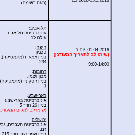
1.3.2016-15.5.2016
(ראה רשימה)
תל-אביב
:
אוניברסיטת תל-אביב,
אולם לב
חיפה
:
01.04.2016, יום ו'
טכניון,
(שימו לב לתאריך המעודכן)
בניין
אמאדו
(מתמטיקה), 
234
9:00-14:00
רחובות
:
מכון ויצמן,
בניין
זיסקינד
(מתמטיקה),
1
באר-שבע
:
אוניברסיטת באר-שבע
בניין 26 חדר 5
(שימו לב למקום המעודכן
ירושלים
:
אוניברסיטה העברית, גב
רם,
בניין שפרינצק, חדר 215