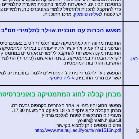
בחטיבת הביניים. האפשרות ללמוד בתוכנית מיועדת לתלמידים 
כדי להתקבל לתכנית ולהתחיל ללמוד באוניברסיטה, תלמידים צר
יש לפנות ל
איליה
טיומקין
,
מרכז התוכנית.
מפגש הכרות עם
תוכנית
אוילר
לתלמידי חט"ב
התוכנית מהווה חוג למתמטיקה עבור תלמידי חט"ב באוניברסיטת ב
המעוניינים להעמיק ולהעשיר את ידיעותיהם במדעי המתמטיקה.
התוכנית מקנה אפשרות להתקבל ללימודים אקדמיים במתמטיקה ב
לקראת הבגרות במתמטיקה. בשנה הראשונה (כיתה ז') התלמידים
כאן
.
החשיבה והתרבות המתמטית.
המפגש נועד לתלמידי כיתה ז' המתחילים ללמוד בתוכנית זו.
למעו
קשר עם מרכז התוכנית,
איליה
טיומקין
.
מבחן קבלה לחוג המתמטיקה באוניברסיטה
מפגשי החוג יהיו בימי א' אחר הצהריים בקמפוס גבעת רם
.
מבחן הקבלה לחוג יתקיים ב- 18 באוקטובר בשעה 17:30
.
מעוניינים מתבקשים לפנות לאלכס גורביץ
youth@math.huji.ac.il
פרטים נוספים ניתן למצוא בקישור
)
http://www.ma.huji.ac.il/youth/inle1516n.pdf