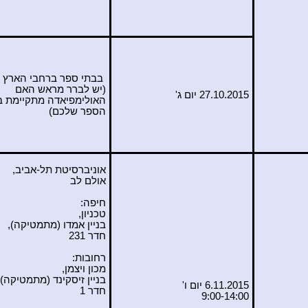
בבתי ספר ברחבי הארץ
(יש לברר מראש האם
27.10.2015 יום ג'
האולימפיאדה מתקיימת ב
הספר שלכם)
אוניברסיטת תל-אביב,
אולם לב
חיפה:
טכניון,
בניין אמדו (מתמטיקה),
חדר 231
רחובות:
מכון ויצמן,
בניין
זיסקינד
(מתמטיקה),
6.11.2015 יום ו'
חדר 1
9:00-14:00