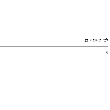
לכן (א)=(ג)>(ב)
5.