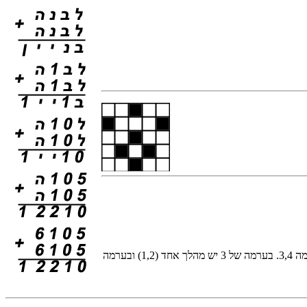
7 מטבעות: אם ג'ון מחלק את הערמה באופן 1,6 או 2,5, הוא יפסיד (כי בערמות של 5 ו-6 מטבעות מנצח השחקן שמתחיל). לכן הוא חייב לחלק את הערמה 3,4. בערמה של 3 יש מהלך אחד (1,2) ובערמה