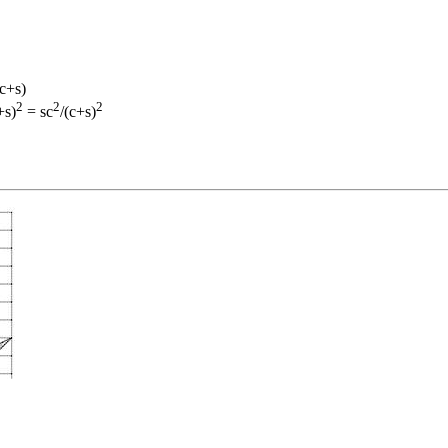
(c+s)
2
2
2
+s)
= sc
/(c+s)