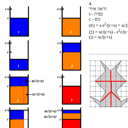
4.
ראה איור!
s - כפית
c - כוס
2
/(c+s) = sc/
(א) = s-s
2
c/(c
(ב) = sc/(c+s) - s
(ג) = sc/(c+s)